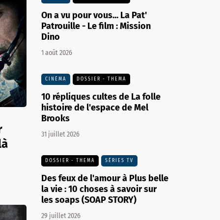
On a vu pour vous... La Pat'
Patrouille - Le film : Mission
Dino
1 août 2026
CINÉMA
DOSSIER - THEMA
10 répliques cultes de La folle
histoire de l'espace de Mel
Brooks
r
31 juillet 2026
là
DOSSIER - THEMA
SÉRIES TV
Des feux de l'amour à Plus belle
la vie : 10 choses à savoir sur
les soaps (SOAP STORY)
29 juillet 2026