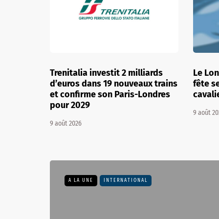
 révèlent
Une actrice de la série HPI en
Jul co
ettent
difficultés financières lance un
Marsei
urmente
appel aux dons
l'aurai
7 août 2026
7 août 20
A LA UNE
INTERNATIONAL