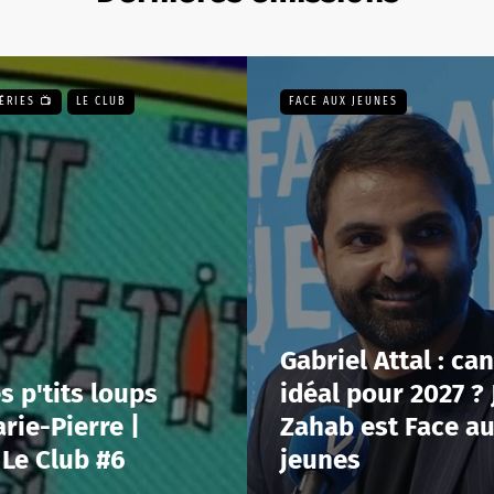
ÉRIES 📺
LE CLUB
FACE AUX JEUNES
Gabriel Attal : ca
s p'tits loups
idéal pour 2027 ? 
rie-Pierre |
Zahab est Face a
Le Club #6
jeunes