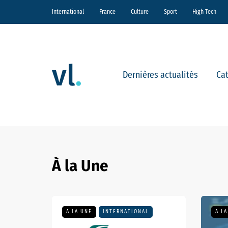
International
France
Culture
Sport
High Tech
Dernières actualités
Ca
À la Une
A LA UNE
SÉRIES TV
A LA