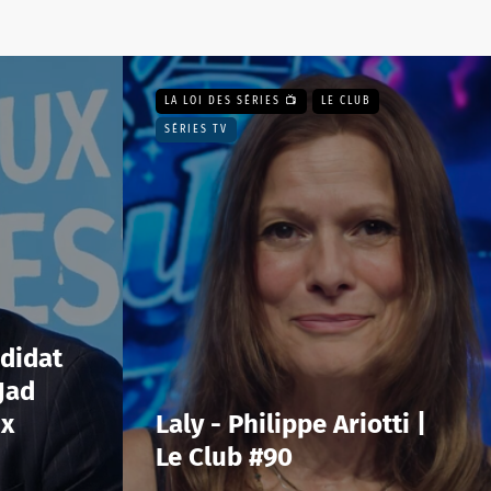
LA LOI DES SÉRIES 📺
LE CLUB
SÉRIES TV
ndidat
Jad
ux
Laly - Philippe Ariotti |
Le Club #90