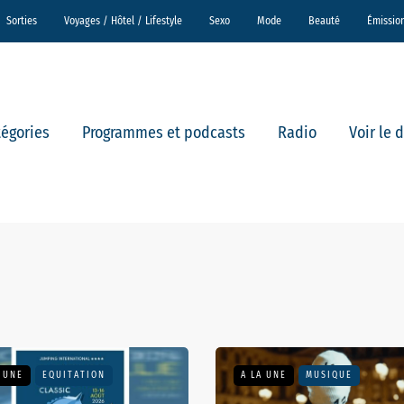
Sorties
Voyages / Hôtel / Lifestyle
Sexo
Mode
Beauté
Émissio
tégories
Programmes et podcasts
Radio
Voir le 
 UNE
FAITS DIVERS
A LA UNE
FRANCE