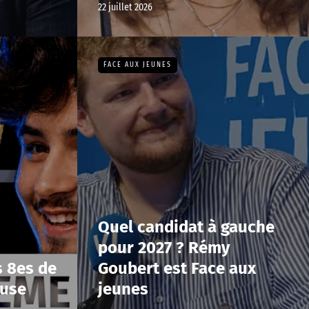
22 juillet 2026
FACE AUX JEUNES
Quel candidat à gauche
pour 2027 ? Rémy
s 8es de
Goubert est Face aux
ouse
jeunes