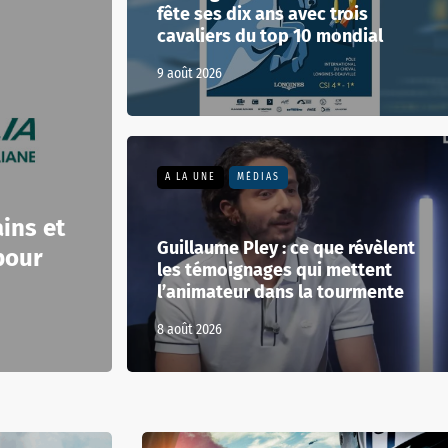
fête ses dix ans avec trois
cavaliers du top 10 mondial
9 août 2026
A LA UNE
MÉDIAS
ins et
Guillaume Pley : ce que révèlent
pour
les témoignages qui mettent
l’animateur dans la tourmente
8 août 2026