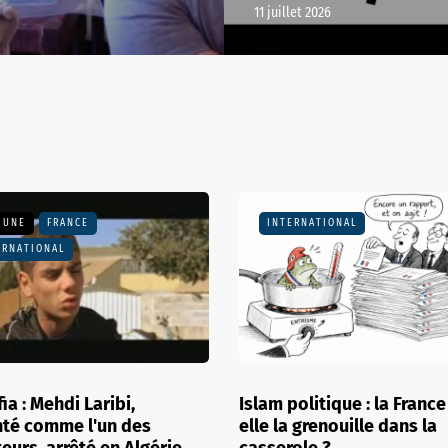
11 juillet 2026
 UNE
FOOT
A LA UNE
INTERNATIONAL
ERNATIONAL
SPORT
tisation du mondial" : que
Trenitalia investit 2 millia
vraiment ce projet
d’euros dans 19 nouveaux
versé ?
et confirme son Paris-Lo