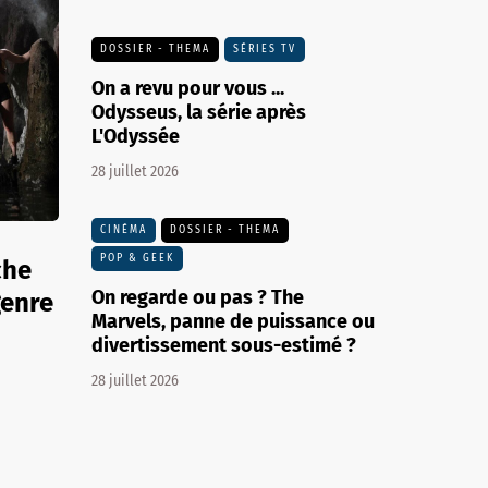
DOSSIER - THEMA
SÉRIES TV
On a revu pour vous ...
Odysseus, la série après
L'Odyssée
28 juillet 2026
CINÉMA
DOSSIER - THEMA
POP & GEEK
che
On regarde ou pas ? The
genre
Marvels, panne de puissance ou
divertissement sous-estimé ?
28 juillet 2026