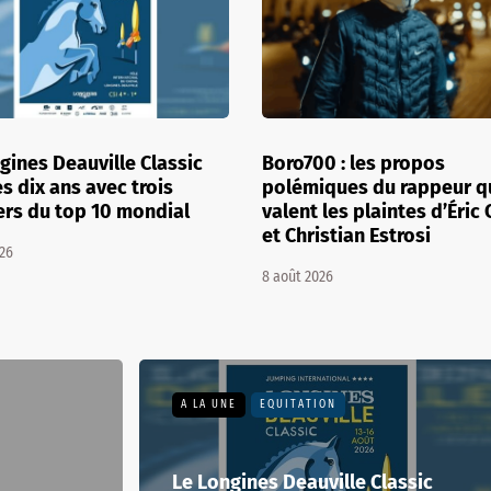
ntraint de quitter
Jean Imbert placé sous st
lle : l'un de ses proches
de témoin assisté : ce qu
t trahi
change
26
7 août 2026
A LA UNE
EQUITATION
Le Longines Deauville Classic