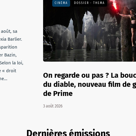
CINÉMA
DOSSIER - THEMA
 août, sa
xia Barlier.
sparition
r Bazin,
elon la loi,
e « droit
On regarde ou pas ? La bou
une…
du diable, nouveau film de 
de Prime
3 août 2026
Dernières émissions