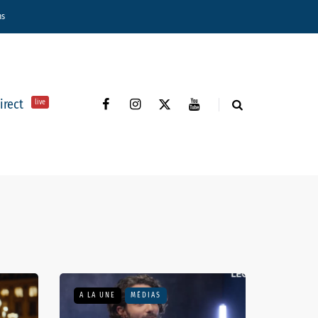
ns
direct
live
A LA UNE
FRANCE
A LA U