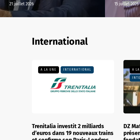
21 juillet 2026
15 juillet 2026
International
A LA UNE
INTERNATIONAL
A LA
MÉDIAS
INT
uta en
Miss Supranational : ce que
"Priva
ique
vous verrez dans ce concours
cache 
loi qui a
auquel participe Eve Gilles
contro