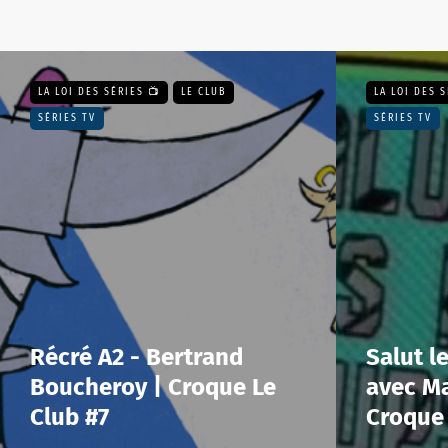
LA LOI DES SÉRIES 📺
LE CLUB
LA LOI DES S
SÉRIES TV
SÉRIES TV
Récré A2 - Bertrand
Salut le
Boucheroy | Croque Le
avec Ma
Club #7
Croque 