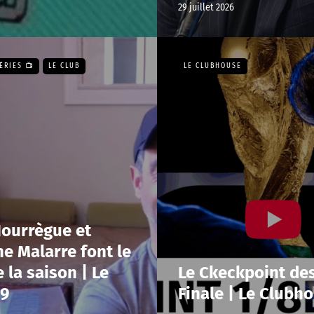
29 juillet 2026
ÉRIES 📺
LE CLUB
LE CLUBHOUSE
Hourrègue et
e Malarre font le
e la saison | Le
Le Ckeckpoint de
89
Finale | Le Clubh