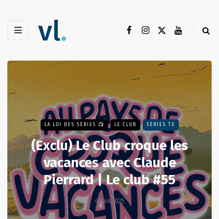
LA LOI DES SÉRIES 📺
LE CLUB
SÉRIES TV
(Exclu) Le Club croque les
vacances avec Claude
Pierrard | Le club #55
4 juin 2025