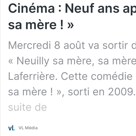
Cinéma : Neuf ans apr
sa mère ! »
Mercredi 8 août va sortir 
« Neuilly sa mère, sa mère 
Laferrière. Cette comédie 
sa mère ! », sorti en 2009
Cinéma
suite de
:
Neuf
ans
VL Média
après,
la