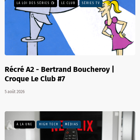
LA LOI DES SÉRIES 📺
LE CLUB
SÉRIES TV
Récré A2 - Bertrand Boucheroy |
Croque Le Club #7
5 août 2026
A LA UNE
HIGH TECH
MÉDIAS