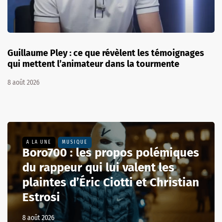
Une actrice de la série HPI en difficultés
financières lance un appel aux dons
7 août 2026
A LA UNE
MUSIQUE
Boro700 : les propos polémiques
du rappeur qui lui valent les
plaintes d’Éric Ciotti et Christian
Estrosi
8 août 2026