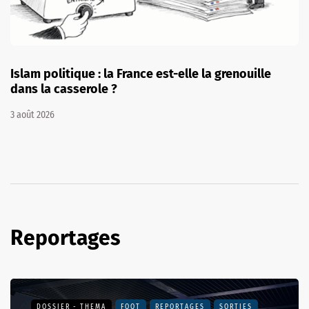
Afflux de migrants à Ceuta en Espagne : on vous
explique cette disposition de la loi qui a tout
changé
31 juillet 2026
Reportages
DOSSIER - THEMA
FOOT
REPORTAGES
SORTIES