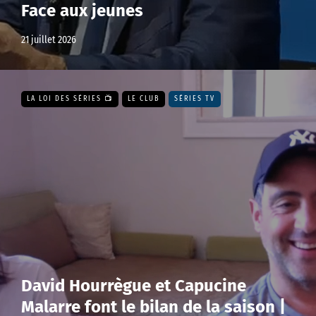
Face aux jeunes
21 juillet 2026
LA LOI DES SÉRIES 📺
LE CLUB
SÉRIES TV
David Hourrègue et Capucine
Malarre font le bilan de la saison |