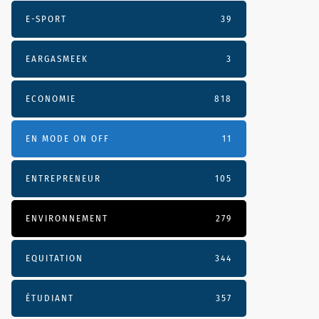
E-SPORT
39
EARGASMEEK
3
ECONOMIE
818
EN MODE ON OFF
11
ENTREPRENEUR
105
ENVIRONNEMENT
279
EQUITATION
344
ÉTUDIANT
357