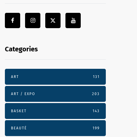
Categories
ART
131
ART / EXPO
203
BASKET
143
BEAUTÉ
199