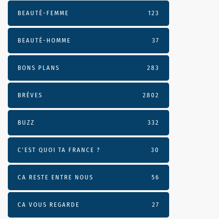
BEAUTÉ-FEMME
123
BEAUTÉ-HOMME
37
BONS PLANS
283
BRÈVES
2802
BUZZ
332
C'EST QUOI TA FRANCE ?
30
CA RESTE ENTRE NOUS
56
CA VOUS REGARDE
27