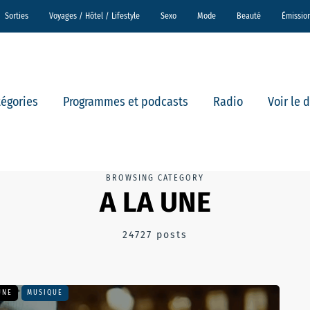
Sorties
Voyages / Hôtel / Lifestyle
Sexo
Mode
Beauté
Émissio
tégories
Programmes et podcasts
Radio
Voir le 
BROWSING CATEGORY
A LA UNE
24727 posts
UNE
MUSIQUE