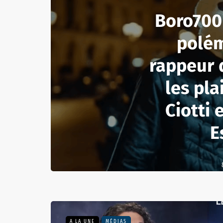
Boro700 
polé
rappeur q
les pla
Ciotti 
E
A LA UNE
MÉDIAS