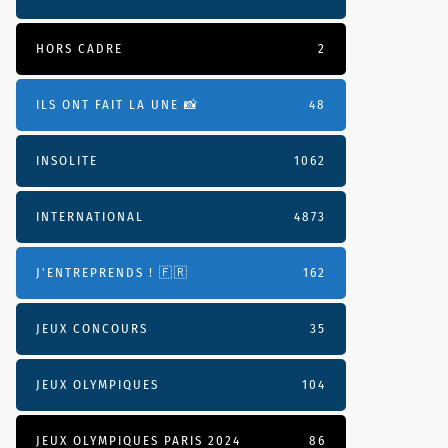
HORS CADRE
2
ILS ONT FAIT LA UNE 📸
48
INSOLITE
1062
INTERNATIONAL
4873
J'ENTREPRENDS ! 🇫🇷
162
JEUX CONCOURS
35
JEUX OLYMPIQUES
104
JEUX OLYMPIQUES PARIS 2024
86