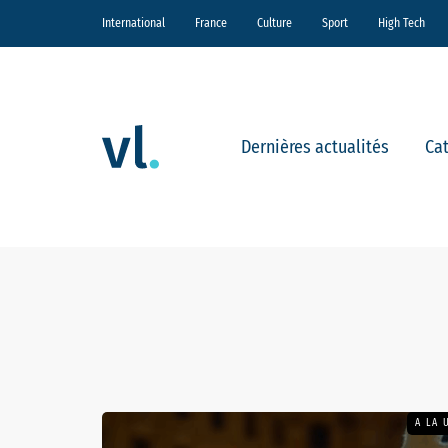
International
France
Culture
Sport
High Tech
Dernières actualités
Ca
A LA 