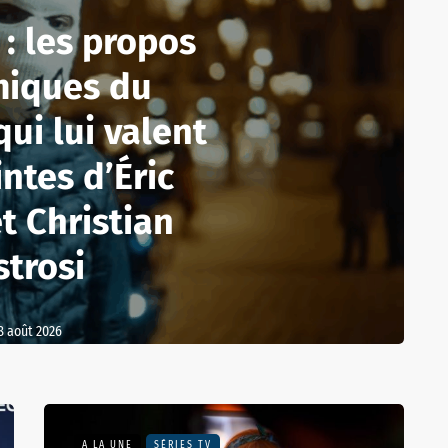
: les propos
miques du
ui lui valent
intes d’Éric
et Christian
strosi
8 août 2026
A LA UNE
SÉRIES TV