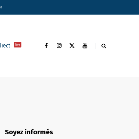
ns
direct
live
Soyez informés