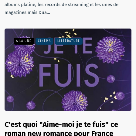
albums platine, les records de streaming et les unes de
magazines mais Dua…
A LA UNE
CINÉMA
LITTÉRATURE
C'est quoi "Aime-moi je te fuis" ce
roman new romance pour France