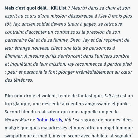
Mais c’est quoi déjà… Kill List ?
Meurtri dans sa chair et son
esprit au cours d’une mission désastreuse à Kiev 8 mois plus
tôt, Jay, ancien soldat devenu tueur à gages, se retrouve
contraint d’accepter un contrat sous la pression de son
partenaire Gal et de sa femme, Shen. Jay et Gal reçoivent de
leur étrange nouveau client une liste de personnes à
éliminer. À mesure qu’ils s’enfoncent dans l’univers sombre
et inquiétant de leur mission, Jay recommence à perdre pied
: peur et paranoïa le font plonger irrémédiablement au cœur
des ténèbres.
Film noir drôle et violent, teinté de fantastique,
Kill List
est un
trip glauque, une descente aux enfers angoissante et punk…
Second film du réalisateur qui nous rappelle un peu le
Wicker Man
de
Robin Hardy
,
Kill List
regorge de bonnes idées
malgré quelques maladresses et nous offre un objet filmique
sympathique et inédit, mis en scène avec habileté. A signaler