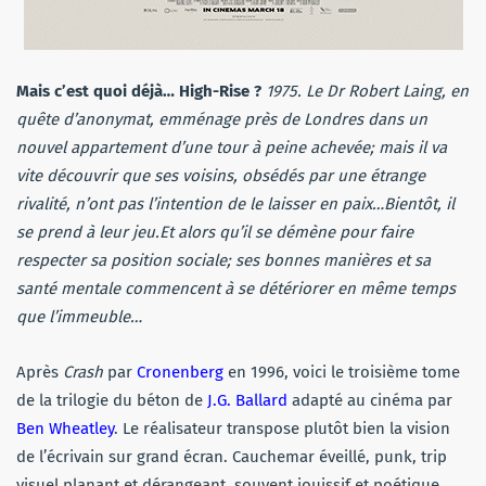
Mais c’est quoi déjà… High-Rise ?
1975. Le Dr Robert Laing, en
quête d’anonymat, emménage près de Londres dans un
nouvel appartement d’une tour à peine achevée; mais il va
vite découvrir que ses voisins, obsédés par une étrange
rivalité, n’ont pas l’intention de le laisser en paix…Bientôt, il
se prend à leur jeu.Et alors qu’il se démène pour faire
respecter sa position sociale; ses bonnes manières et sa
santé mentale commencent à se détériorer en même temps
que l’immeuble…
Après
Crash
par
Cronenberg
en 1996, voici le troisième tome
de la trilogie du béton de
J.G. Ballard
adapté au cinéma par
Ben Wheatley
. Le réalisateur transpose plutôt bien la vision
de l’écrivain sur grand écran. Cauchemar éveillé, punk, trip
visuel planant et dérangeant, souvent jouissif et poétique,