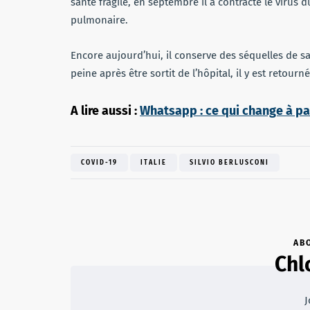
santé fragile, en septembre il a contracté le virus d
pulmonaire.
Encore aujourd’hui, il conserve des séquelles de sa
peine après être sortit de l’hôpital, il y est retour
A lire aussi :
Whatsapp : ce qui change à pa
COVID-19
ITALIE
SILVIO BERLUSCONI
AB
Chl
J