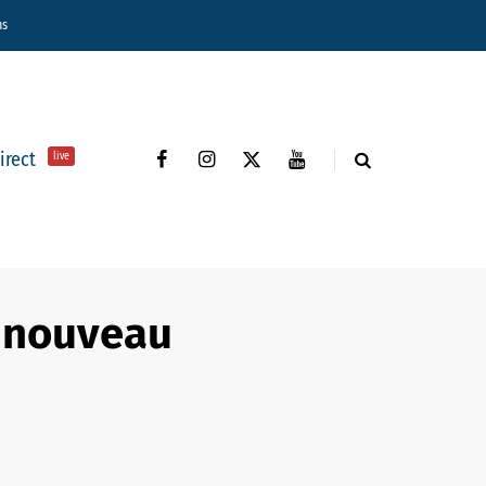
ns
direct
live
e nouveau