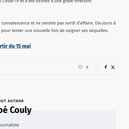
u Covid-19 et a été victime d’une grave infection
 convalescence et ne semble pas sortit d’affaire. Dix jours à
né pour tenter une nouvelle fois de soigner ses séquelles.
rtir du 15 mai
0
OUT AUTHOR
oé Couly
ournaliste