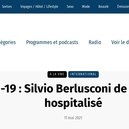
Sorties
Voyages / Hôtel / Lifestyle
Sexo
Mode
Beauté
Émissio
tégories
Programmes et podcasts
Radio
Voir le 
A LA UNE
INTERNATIONAL
-19 : Silvio Berlusconi d
hospitalisé
11 mai 2021