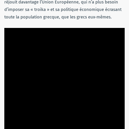
réjouit davantage l’Union Européenne, qui n’a plus besoin
d’imposer sa « troika » et sa politique économique écrasant
toute la population grecque, que les grecs eux-mêmes.