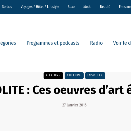
Sorties
Voyages / Hôtel / Lifestyle
Sexo
Mode
Beauté
Émissio
tégories
Programmes et podcasts
Radio
Voir le 
A LA UNE
CULTURE
INSOLITE
LITE : Ces oeuvres d’art 
27 janvier 2016