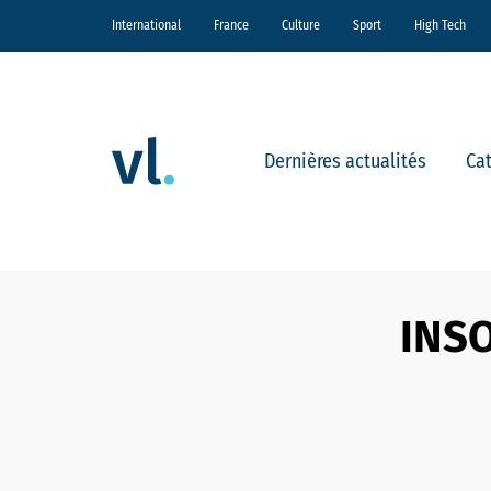
International
France
Culture
Sport
High Tech
Dernières actualités
Ca
INSO