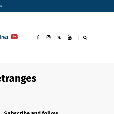
ns
direct
live
étranges
Subscribe and follow