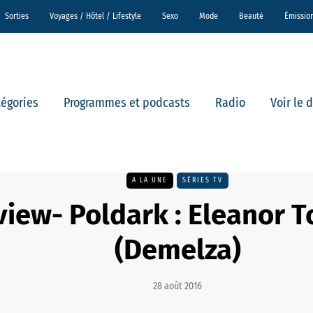
Sorties
Voyages / Hôtel / Lifestyle
Sexo
Mode
Beauté
Émissio
tégories
Programmes et podcasts
Radio
Voir le 
A LA UNE
SÉRIES TV
view- Poldark : Eleanor 
(Demelza)
28 août 2016