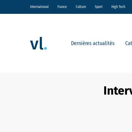
International
France
Culture
Sport
High Tech
Dernières actualités
Ca
Inter