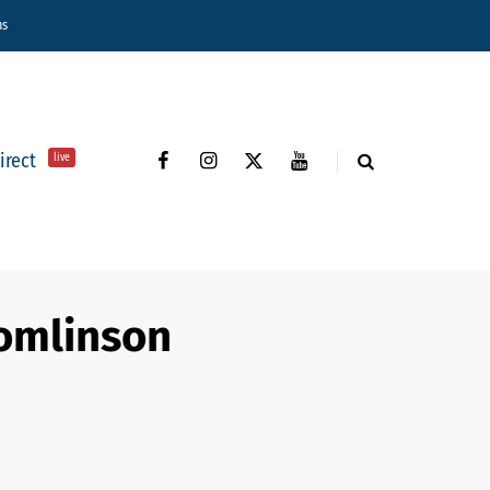
ns
direct
live
Tomlinson