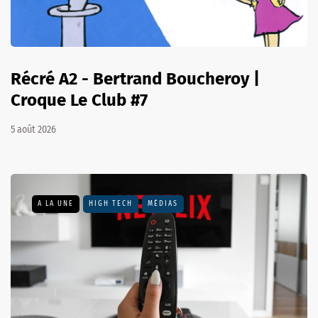
Récré A2 - Bertrand Boucheroy |
Croque Le Club #7
5 août 2026
A LA UNE
HIGH TECH
MÉDIAS