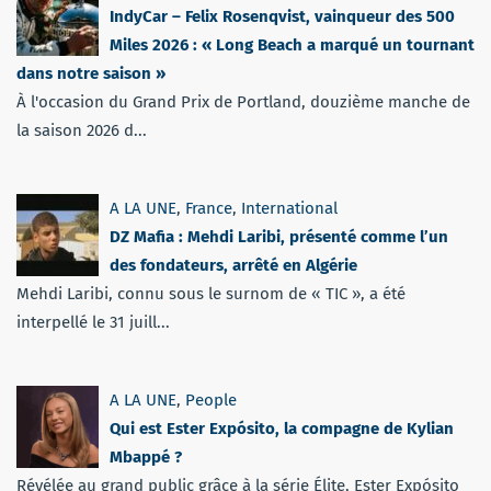
IndyCar – Felix Rosenqvist, vainqueur des 500
Miles 2026 : « Long Beach a marqué un tournant
dans notre saison »
À l'occasion du Grand Prix de Portland, douzième manche de
la saison 2026 d...
A LA UNE
,
France
,
International
DZ Mafia : Mehdi Laribi, présenté comme l’un
des fondateurs, arrêté en Algérie
Mehdi Laribi, connu sous le surnom de « TIC », a été
interpellé le 31 juill...
A LA UNE
,
People
Qui est Ester Expósito, la compagne de Kylian
Mbappé ?
Révélée au grand public grâce à la série Élite, Ester Expósito