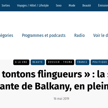
Sorties
Voyages / Hôtel / Lifestyle
Sexo
Mode
Beauté
Émissio
tégories
Programmes et podcasts
Radio
Voir le 
A LA UNE
BEAUTÉ
DOSSIER - THEMA
FRANCE
POLITIQUE
 tontons flingueurs » : la
rante de Balkany, en plei
16 mai 2019