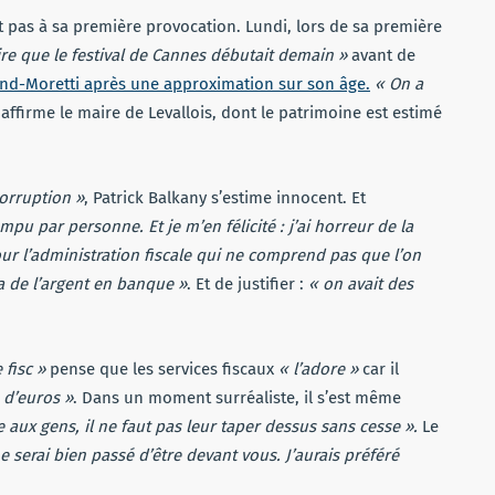
st pas à sa première provocation. Lundi, lors de sa première
ire que le festival de Cannes débutait demain »
avant de
ond-Moretti après une approximation sur son âge.
« On a
affirme le maire de Levallois, dont le patrimoine est estimé
orruption »
, Patrick Balkany s’estime innocent. Et
mpu par personne. Et je m’en félicité : j’ai horreur de la
ur l’administration fiscale qui ne comprend pas que l’on
 de l’argent en banque »
. Et de justifier :
« on avait des
 fisc »
pense que les services fiscaux
« l’adore »
car il
 d’euros »
. Dans un moment surréaliste, il s’est même
ce aux gens, il ne faut pas leur taper dessus sans cesse ».
Le
e serai bien passé d’être devant vous. J’aurais préféré