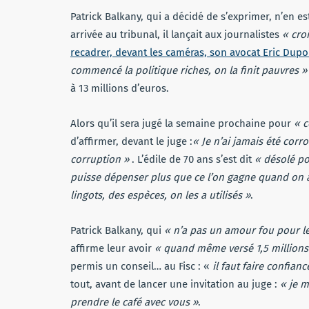
Patrick Balkany, qui a décidé de s’exprimer, n’en e
arrivée au tribunal, il lançait aux journalistes
« cro
recadrer, devant les caméras, son avocat Eric Dup
commencé la politique riches, on la finit pauvres »
à 13 millions d’euros.
Alors qu’il sera jugé la semaine prochaine pour
« c
d’affirmer, devant le juge :
« Je n’ai jamais été corro
corruption »
. L’édile de 70 ans s’est dit
« désolé po
puisse dépenser plus que ce l’on gagne quand on a
lingots, des espèces, on les a utilisés »
.
Patrick Balkany, qui
« n’a pas un amour fou pour le
affirme leur avoir
« quand même versé 1,5 millions
permis un conseil… au Fisc : «
il faut faire confian
tout, avant de lancer une invitation au juge :
« je m
prendre le café avec vous »
.