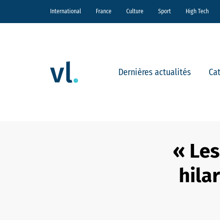
International
France
Culture
Sport
High Tech
Dernières actualités
Ca
« Les
hila