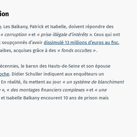
tion
»
. Les Balkany, Patrick et Isabelle, doivent répondre des
,
« corruption »
et
« prise illégale d’intérêts »
. Ceux qui ont
 soupçonnés d’avoir
dissimulé 13 millions d’euros au fisc
,
raïbes, acquises grâce à des
« fonds occultes »
.
 décennies, le baron des Hauts-de-Seine et son épouse
roche
. Didier Schuller indiquent aux enquêteurs un
n réalité, ils mettent au jour
« un système de blanchiment
e », « des montages financiers complexes »
et
« une
k et Isabelle Balkany encourent 10 ans de prison mais