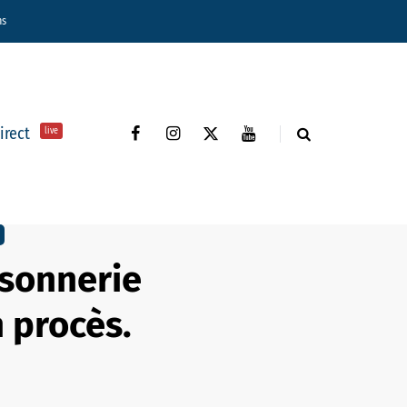
ns
direct
live
 sonnerie
n procès.