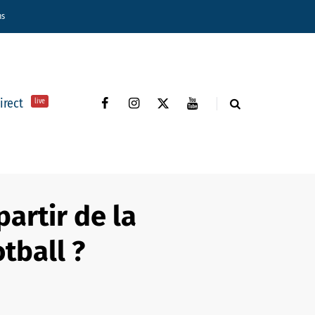
ns
direct
live
partir de la
tball ?