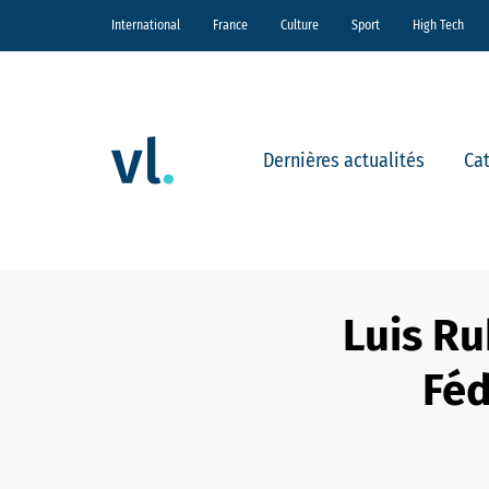
International
France
Culture
Sport
High Tech
Dernières actualités
Ca
Luis Ru
Féd