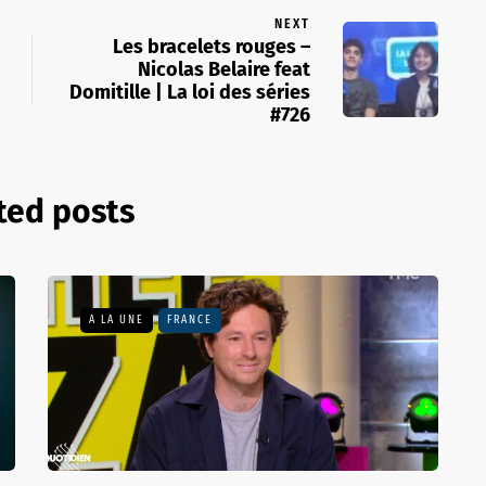
NEXT
Les bracelets rouges –
Nicolas Belaire feat
Domitille | La loi des séries
#726
ted posts
A LA UNE
FRANCE