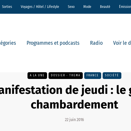
Sorties
Voyages / Hôtel / Lifestyle
Sexo
Mode
Beauté
Émissio
tégories
Programmes et podcasts
Radio
Voir le 
A LA UNE
DOSSIER - THEMA
FRANCE
SOCIÉTÉ
nifestation de jeudi : le
chambardement
22 juin 2016