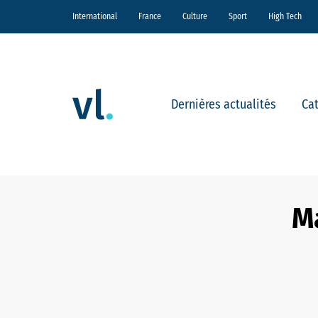
International
France
Culture
Sport
High Tech
Dernières actualités
Ca
Ma