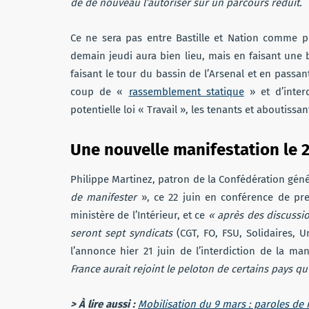
de de nouveau l’autoriser sur un parcours réduit.
Ce ne sera pas entre Bastille et Nation comme pr
demain jeudi aura bien lieu, mais en faisant une bo
faisant le tour du bassin de l’Arsenal et en passant
coup de «
rassemblement statique
» et d’inter
potentielle loi « Travail », les tenants et aboutissa
Une nouvelle manifestation le 2
Philippe Martinez, patron de la Confédération généra
de manifester
», ce 22 juin en conférence de pre
ministère de l’Intérieur, et ce
« après des discussio
seront sept syndicats
(CGT, FO, FSU, Solidaires, U
l’annonce hier 21 juin de l’interdiction de la ma
France aurait rejoint le peloton de certains pays q
> À lire aussi :
Mobilisation du 9 mars : paroles de