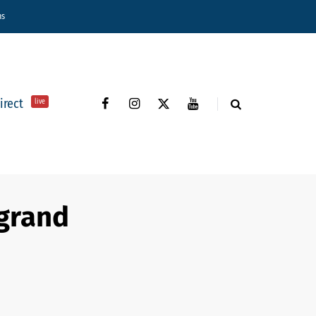
ns
direct
live
 grand