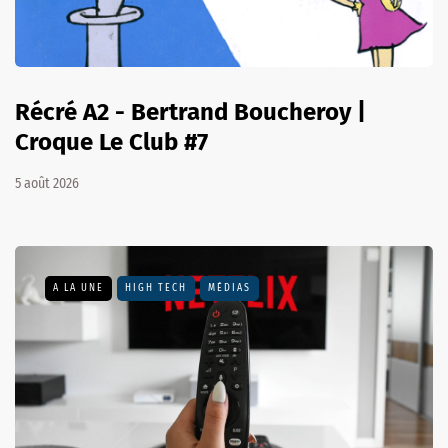
Récré A2 - Bertrand Boucheroy |
Croque Le Club #7
5 août 2026
A LA UNE
HIGH TECH
MÉDIAS