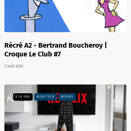
Récré A2 - Bertrand Boucheroy |
Croque Le Club #7
5 août 2026
A LA UNE
HIGH TECH
MÉDIAS