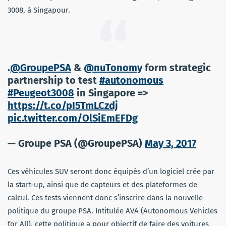
3008, à Singapour.
.
@GroupePSA
&
@nuTonomy
form strategic
partnership to test
#autonomous
#Peugeot3008
in Singapore =>
https://t.co/pI5TmLCzdj
pic.twitter.com/OlSiEmEFDg
— Groupe PSA (@GroupePSA)
May 3, 2017
Ces véhicules SUV seront donc équipés d’un logiciel crée par
la start-up, ainsi que de capteurs et des plateformes de
calcul. Ces tests viennent donc s’inscrire dans la nouvelle
politique du groupe PSA. Intitulée AVA (Autonomous Vehicles
for All), cette politique a pour objectif de faire des voitures