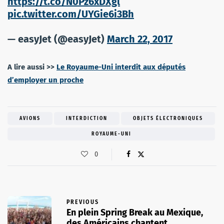
https://t.co/N0Pz6xDXgl
pic.twitter.com/UYGie6i3Bh
— easyJet (@easyJet)
March 22, 2017
A lire aussi >>
Le Royaume-Uni interdit aux députés
d’employer un proche
AVIONS
INTERDICTION
OBJETS ÉLECTRONIQUES
ROYAUME-UNI
0
PREVIOUS
En plein Spring Break au Mexique,
des Américains chantent