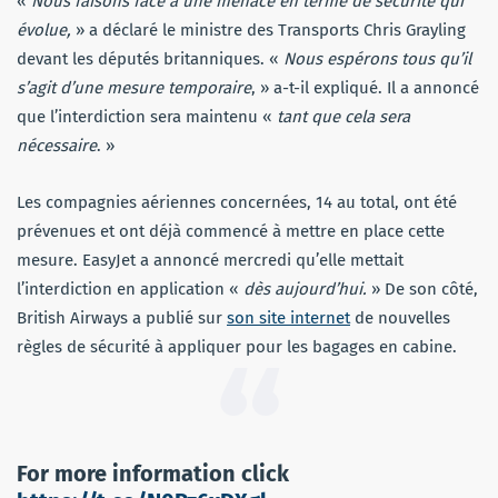
«
Nous faisons face à une menace en terme de sécurité qui
évolue,
» a déclaré le ministre des Transports Chris Grayling
devant les députés britanniques. «
Nous espérons tous qu’il
s’agit d’une mesure temporaire
, » a-t-il expliqué. Il a annoncé
que l’interdiction sera maintenu «
tant que cela sera
nécessaire
. »
Les compagnies aériennes concernées, 14 au total, ont été
prévenues et ont déjà commencé à mettre en place cette
mesure. EasyJet a annoncé mercredi qu’elle mettait
l’interdiction en application «
dès aujourd’hui.
» De son côté,
British Airways a publié sur
son site internet
de nouvelles
règles de sécurité à appliquer pour les bagages en cabine.
For more information click