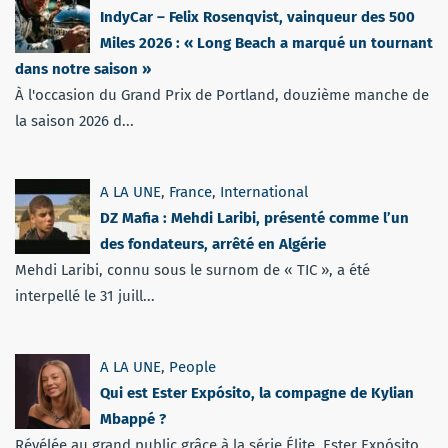
IndyCar – Felix Rosenqvist, vainqueur des 500
Miles 2026 : « Long Beach a marqué un tournant
dans notre saison »
À l'occasion du Grand Prix de Portland, douzième manche de
la saison 2026 d...
A LA UNE
,
France
,
International
DZ Mafia : Mehdi Laribi, présenté comme l’un
des fondateurs, arrêté en Algérie
Mehdi Laribi, connu sous le surnom de « TIC », a été
interpellé le 31 juill...
A LA UNE
,
People
Qui est Ester Expósito, la compagne de Kylian
Mbappé ?
Révélée au grand public grâce à la série Élite, Ester Expósito