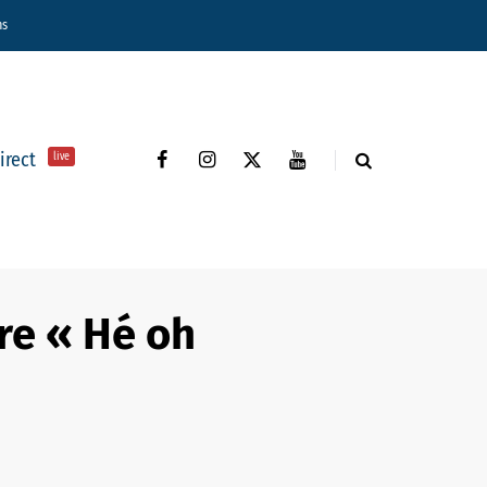
ns
direct
live
re « Hé oh