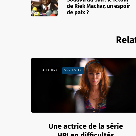
de Riek Machar, un espoir
de paix ?
Rela
A LA UNE
SÉRIES TV
Une actrice de la série
HPI en difficultés