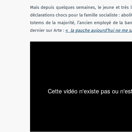
Mais depuis quelques semaines, le jeune et très l
déclarations chocs pour la famille socialiste : abol
totems de la majorité, l’ancien employé de la ba
dernier sur Arte :
«
la gauche aujourd’hui ne me sa