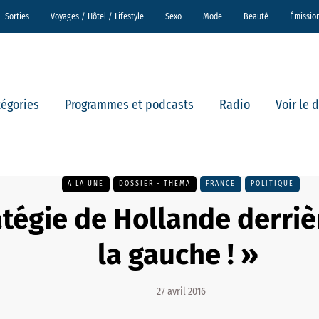
Sorties
Voyages / Hôtel / Lifestyle
Sexo
Mode
Beauté
Émissio
tégories
Programmes et podcasts
Radio
Voir le 
A LA UNE
DOSSIER - THEMA
FRANCE
POLITIQUE
atégie de Hollande derriè
la gauche ! »
27 avril 2016