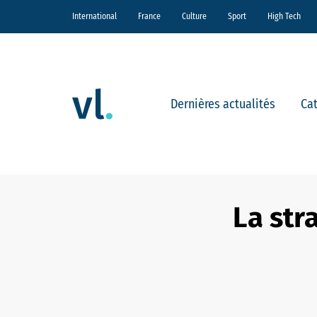
International
France
Culture
Sport
High Tech
Dernières actualités
Ca
La str