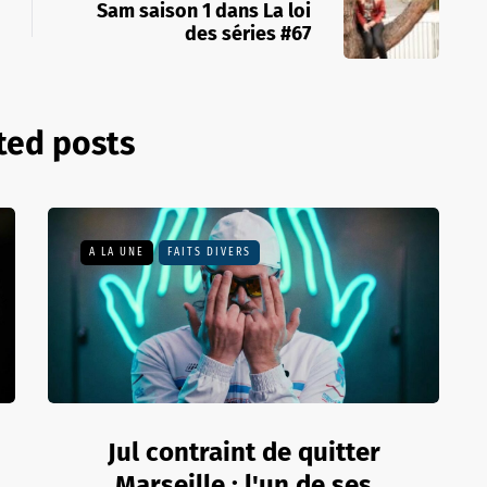
Sam saison 1 dans La loi
des séries #67
ted posts
A LA UNE
FAITS DIVERS
Jul contraint de quitter
Marseille : l'un de ses