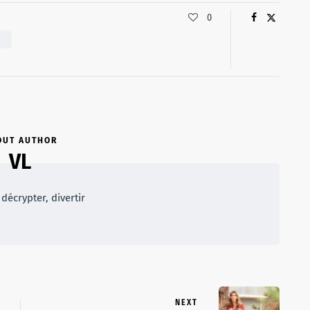
0
E
OUT AUTHOR
VL
décrypter, divertir
NEXT