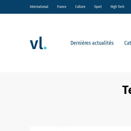
International
France
Culture
Sport
High Tech
Dernières actualités
Ca
T