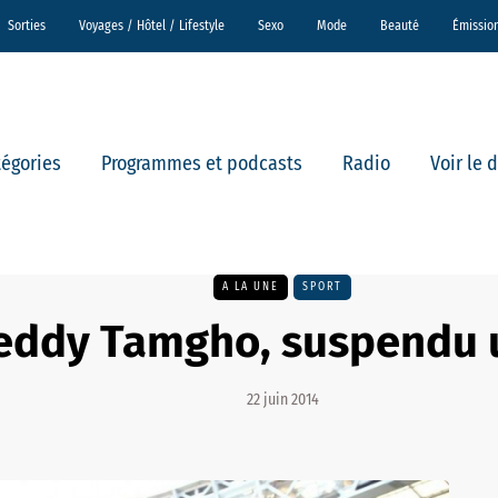
Sorties
Voyages / Hôtel / Lifestyle
Sexo
Mode
Beauté
Émissio
tégories
Programmes et podcasts
Radio
Voir le 
A LA UNE
SPORT
eddy Tamgho, suspendu 
22 juin 2014