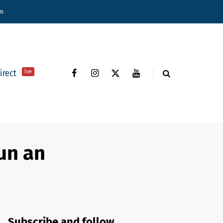
ns
direct
live
un an
Subscribe and follow