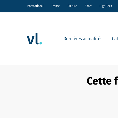
International
France
Culture
Sport
High Tech
Dernières actualités
Ca
Cette 