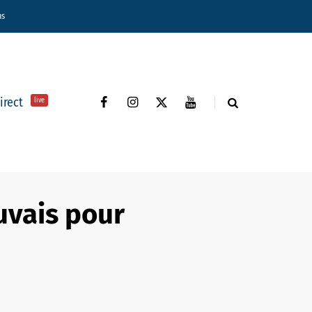
ns
direct
live
uvais pour