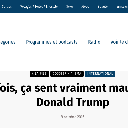
Sorties
Voyages / Hôtel / Lifestyle
Sexo
Mode
Beauté
Émissio
tégories
Programmes et podcasts
Radio
Voir le 
A LA UNE
DOSSIER - THEMA
INTERNATIONAL
fois, ça sent vraiment ma
Donald Trump
8 octobre 2016