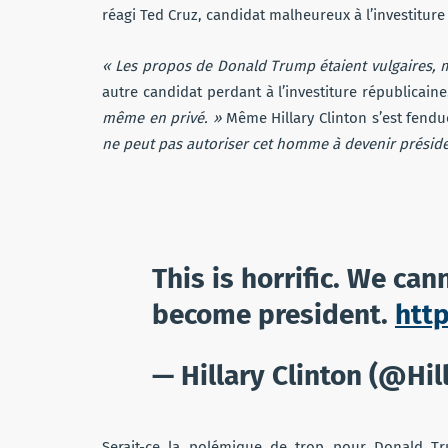
réagi Ted Cruz, candidat malheureux à l’investiture 
« Les propos de Donald Trump étaient vulgaires, m
autre candidat perdant à l’investiture républicain
même en privé. »
Même Hillary Clinton s’est fend
ne peut pas autoriser cet homme à devenir préside
This is horrific. We can
become president.
htt
— Hillary Clinton (@Hil
Serait-ce la polémique de trop pour Donald T