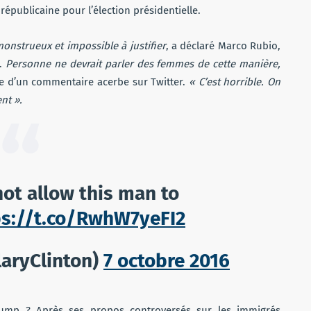
républicaine pour l’élection présidentielle.
onstrueux et impossible à justifier
, a déclaré Marco Rubio,
e.
Personne ne devrait parler des femmes de cette manière,
ue d’un commentaire acerbe sur Twitter.
« C’est horrible. On
nt ».
not allow this man to
ps://t.co/RwhW7yeFI2
laryClinton)
7 octobre 2016
rump ? Après ses propos controversés sur les immigrés