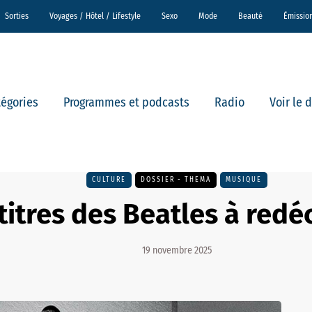
Sorties
Voyages / Hôtel / Lifestyle
Sexo
Mode
Beauté
Émissio
tégories
Programmes et podcasts
Radio
Voir le 
CULTURE
DOSSIER - THEMA
MUSIQUE
titres des Beatles à redé
19 novembre 2025