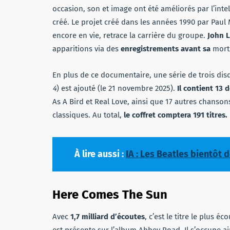
occasion, son et image ont été améliorés par l’intel
créé. Le projet créé dans les années 1990 par Paul 
encore en vie, retrace la carrière du groupe.
John 
apparitions via des
enregistrements avant sa
mort
En plus de ce documentaire, une série de trois dis
4
) est ajouté (le 21 novembre 2025).
Il contient 13
As A Bird et Real Love, ainsi que 17 autres chanson
classiques. Au total,
le coffret comptera 191 titres.
À lire aussi :
IA : Les Beatles bientôt d
Here Comes The Sun
Avec
1,7 milliard d’écoutes
, c’est le titre le plus é
est présente sur l’album Abbey Road. Il s’occupe ain