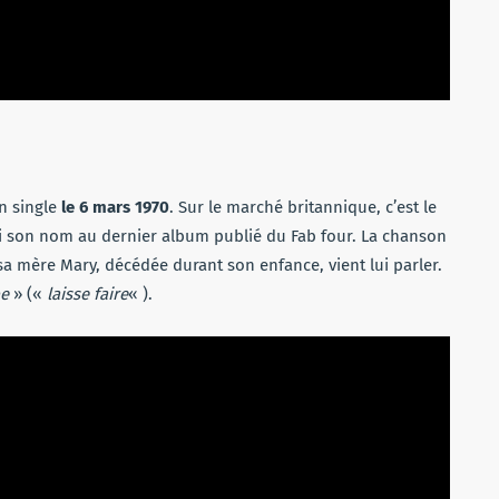
en single
le 6 mars 1970
. Sur le marché britannique, c’est le
i son nom au dernier album publié du Fab four. La chanson
sa mère Mary, décédée durant son enfance, vient lui parler.
be
» («
laisse faire
« ).