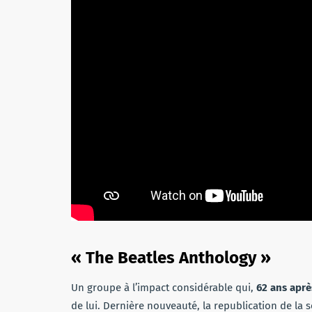
« The Beatles Anthology »
Un groupe à l’impact considérable qui,
62 ans aprè
de lui. Dernière nouveauté, la republication de la s