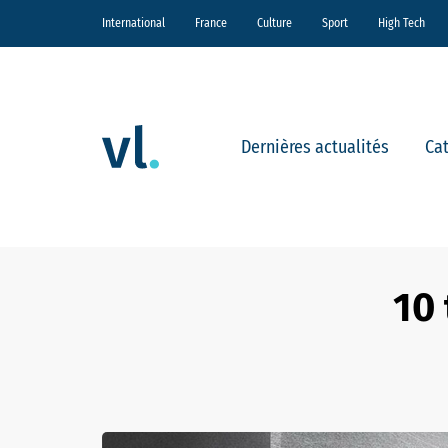
International
France
Culture
Sport
High Tech
Dernières actualités
Ca
10 