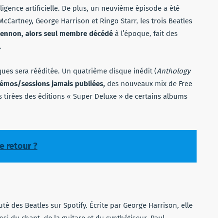
ligence artificielle. De plus, un neuvième épisode a été
McCartney, George Harrison et Ringo Starr, les trois Beatles
Lennon, alors seul membre décédé
à l’époque, fait des
.
ques sera rééditée. Un quatrième disque inédit (
Anthology
 démos/sessions jamais publiées,
des nouveaux mix de Free
s tirées des éditions « Super Deluxe » de certains albums
e retour ?
couté des Beatles sur Spotify. Écrite par George Harrison, elle
si du chant, de la guitare et du synthétiseur. Paul