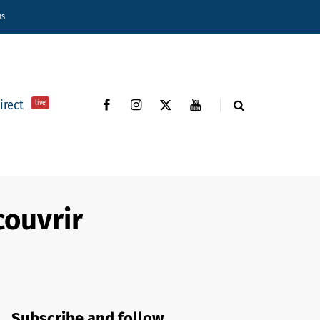
ns
direct
live
couvrir
Subscribe and follow