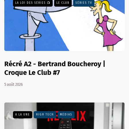
LA LOI DES SÉRIES 📺
LE CLUB
SÉRIES TV
Récré A2 - Bertrand Boucheroy |
Croque Le Club #7
5 août 2026
A LA UNE
HIGH TECH
MÉDIAS