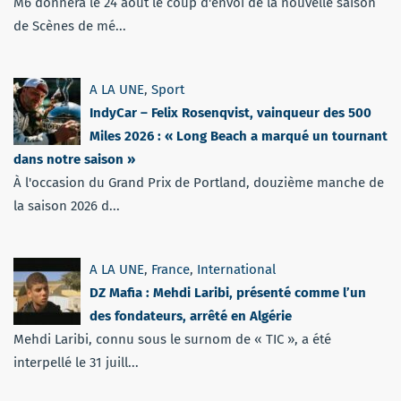
M6 donnera le 24 août le coup d'envoi de la nouvelle saison
de Scènes de mé...
A LA UNE
,
Sport
IndyCar – Felix Rosenqvist, vainqueur des 500
Miles 2026 : « Long Beach a marqué un tournant
dans notre saison »
À l'occasion du Grand Prix de Portland, douzième manche de
la saison 2026 d...
A LA UNE
,
France
,
International
DZ Mafia : Mehdi Laribi, présenté comme l’un
des fondateurs, arrêté en Algérie
Mehdi Laribi, connu sous le surnom de « TIC », a été
interpellé le 31 juill...