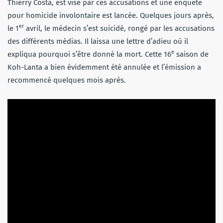
Thierry Costa, est visé par ces accusations et une enquête
pour homicide involontaire est lancée. Quelques jours après,
er
le 1
avril, le médecin s’est suicidé, rongé par les accusations
des différents médias. Il laissa une lettre d’adieu où il
e
expliqua pourquoi s’être donné la mort. Cette 16
saison de
Koh-Lanta a bien évidemment été annulée et l’émission a
recommencé quelques mois après.