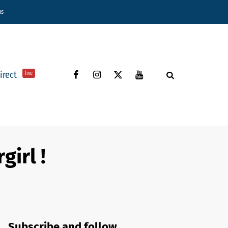
ns
direct
live
girl !
Subscribe and follow