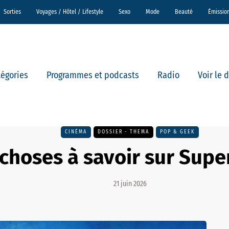
Sorties
Voyages / Hôtel / Lifestyle
Sexo
Mode
Beauté
Émissio
tégories
Programmes et podcasts
Radio
Voir le 
CINÉMA
DOSSIER - THEMA
POP & GEEK
 choses à savoir sur Super
21 juin 2026