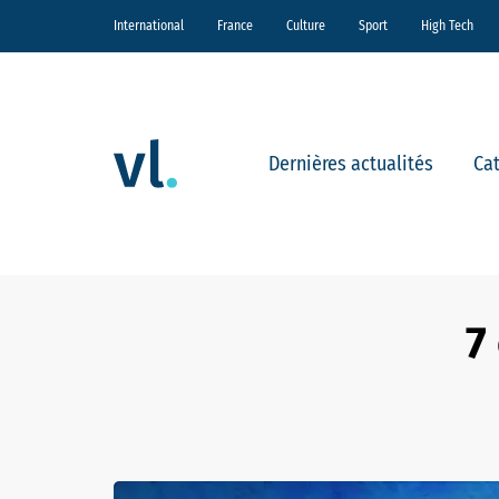
International
France
Culture
Sport
High Tech
Dernières actualités
Ca
7