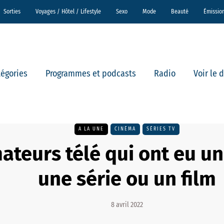
Sorties
Voyages / Hôtel / Lifestyle
Sexo
Mode
Beauté
Émissio
tégories
Programmes et podcasts
Radio
Voir le 
A LA UNE
CINÉMA
SÉRIES TV
ateurs télé qui ont eu un
une série ou un film
8 avril 2022