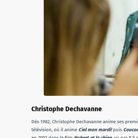
Christophe
Dechavanne
Dès 1982, Christophe Dechavanne anime ses premièr
télévision, où il anime
Ciel mon mardi!
puis
Coucou
en 2007 dans le film
Hubert et le chien
, vu par 8,5