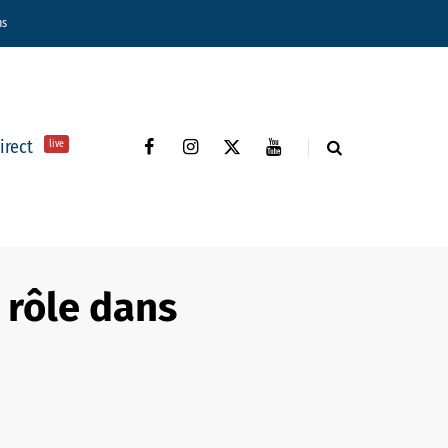
ns
direct
live
 rôle dans