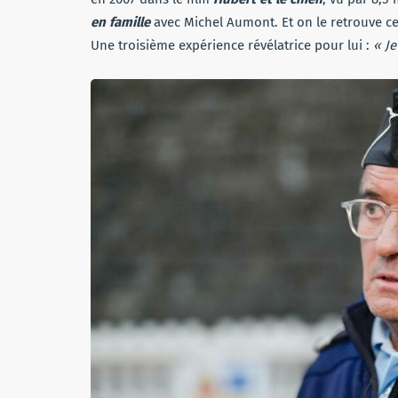
en famille
avec Michel Aumont. Et on le retrouve c
Une troisième expérience révélatrice pour lui :
« Je