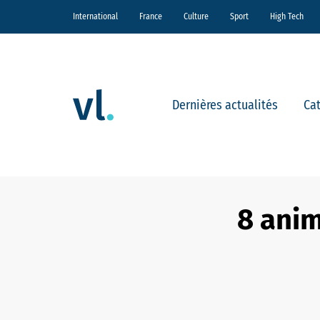
International
France
Culture
Sport
High Tech
Dernières actualités
Ca
8 anim