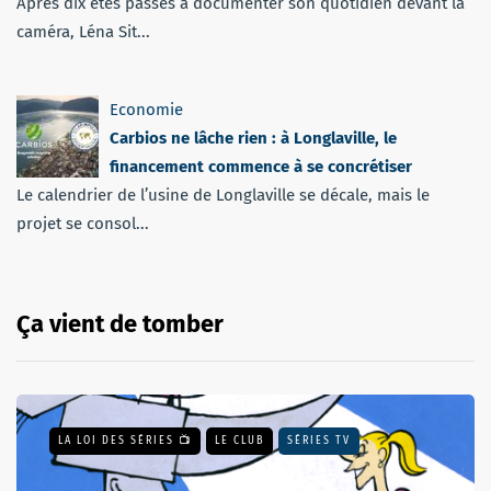
Après dix étés passés à documenter son quotidien devant la
caméra, Léna Sit...
Economie
Carbios ne lâche rien : à Longlaville, le
financement commence à se concrétiser
Le calendrier de l’usine de Longlaville se décale, mais le
projet se consol...
Ça vient de tomber
LA LOI DES SÉRIES 📺
LE CLUB
SÉRIES TV