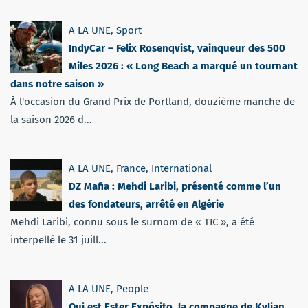
A LA UNE
,
Sport
IndyCar – Felix Rosenqvist, vainqueur des 500
Miles 2026 : « Long Beach a marqué un tournant
dans notre saison »
À l'occasion du Grand Prix de Portland, douzième manche de
la saison 2026 d...
A LA UNE
,
France
,
International
DZ Mafia : Mehdi Laribi, présenté comme l’un
des fondateurs, arrêté en Algérie
Mehdi Laribi, connu sous le surnom de « TIC », a été
interpellé le 31 juill...
A LA UNE
,
People
Qui est Ester Expósito, la compagne de Kylian