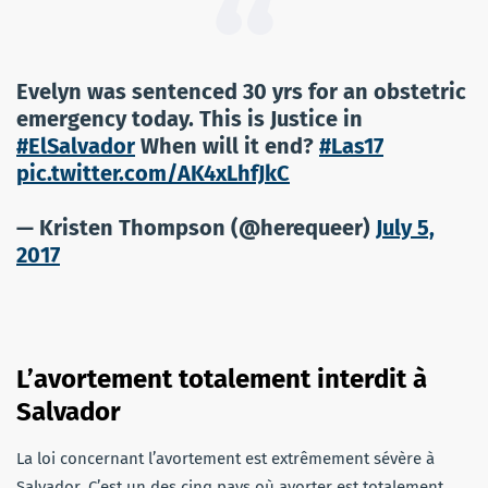
Evelyn was sentenced 30 yrs for an obstetric
emergency today. This is Justice in
#ElSalvador
When will it end?
#Las17
pic.twitter.com/AK4xLhfJkC
— Kristen Thompson (@herequeer)
July 5,
2017
L’avortement totalement interdit à
Salvador
La loi concernant l’avortement est extrêmement sévère à
Salvador. C’est un des cinq pays où avorter est totalement