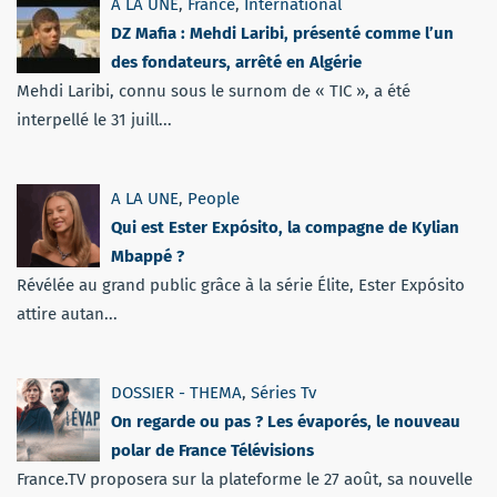
A LA UNE
,
France
,
International
DZ Mafia : Mehdi Laribi, présenté comme l’un
des fondateurs, arrêté en Algérie
Mehdi Laribi, connu sous le surnom de « TIC », a été
interpellé le 31 juill...
A LA UNE
,
People
Qui est Ester Expósito, la compagne de Kylian
Mbappé ?
Révélée au grand public grâce à la série Élite, Ester Expósito
attire autan...
DOSSIER - THEMA
,
Séries Tv
On regarde ou pas ? Les évaporés, le nouveau
polar de France Télévisions
France.TV proposera sur la plateforme le 27 août, sa nouvelle