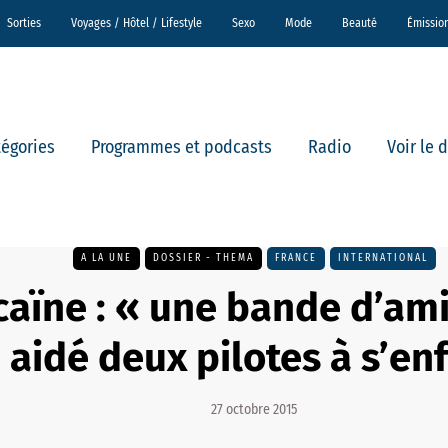
Sorties
Voyages / Hôtel / Lifestyle
Sexo
Mode
Beauté
Émissio
tégories
Programmes et podcasts
Radio
Voir le 
A LA UNE
DOSSIER - THEMA
FRANCE
INTERNATIONAL
caïne : « une bande d’ami
aidé deux pilotes à s’enf
27 octobre 2015