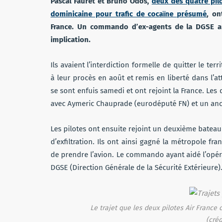
Pascal Fauret et Bruno Odos,
deux des quatre pil
dominicaine pour trafic de cocaïne présumé
, on
France. Un commando d’ex-agents de la DGSE aura
implication.
Ils avaient l’interdiction formelle de quitter le ter
à leur procès en août et remis en liberté dans l’a
se sont enfuis samedi et ont rejoint la France. Les
avec Aymeric Chauprade (eurodéputé FN) et un an
Les pilotes ont ensuite rejoint un deuxième bateau
d’exfiltration. Ils ont ainsi gagné la métropole fra
de prendre l’avion. Le commando ayant aidé l’opér
DGSE (Direction Générale de la Sécurité Extérieure)
Le trajet que les deux pilotes Air France
(créd