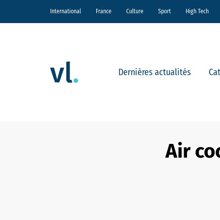
International
France
Culture
Sport
High Tech
Dernières actualités
Ca
Air co