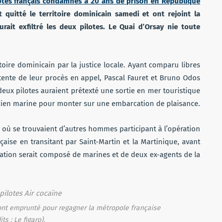
otes français condamnés à 20 ans de prison en République
t quitté le territoire dominicain
samedi
et ont rejoint la
it exfiltré les deux pilotes. Le Quai d’Orsay nie toute
ritoire dominicain par la justice locale. Ayant comparu libres
ttente de leur procès en appel, Pascal Fauret et Bruno Odos
 deux pilotes auraient prétexté une sortie en mer touristique
cien marine pour monter sur une embarcation de plaisance.
 où se trouvaient d’autres hommes participant à l’opération
nçaise en transitant par Saint-Martin et la Martinique, avant
ation serait composé de marines et de deux ex-agents de la
.
 ont emprunté pour regagner la métropole française
its : Le figaro).