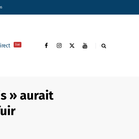
ns
direct
live
s » aurait
uir