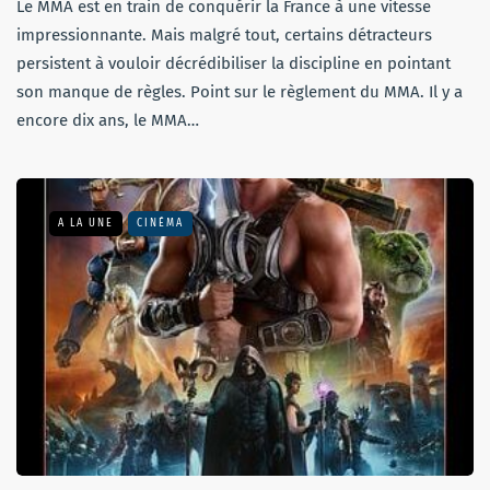
Le MMA est en train de conquérir la France à une vitesse
impressionnante. Mais malgré tout, certains détracteurs
persistent à vouloir décrédibiliser la discipline en pointant
son manque de règles. Point sur le règlement du MMA. Il y a
encore dix ans, le MMA…
A LA UNE
CINÉMA