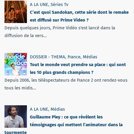
A LA UNE
,
Séries Tv
C’est quoi Sandokan, cette série dont le remake
est diffusé sur Prime Video ?
Depuis quelques jours, Prime Vidéo s'est lancé dans la
diffusion de la vers...
DOSSIER - THEMA
,
France
,
Médias
Tout le monde veut prendre sa place : qui sont
les 10 plus grands champions ?
Depuis 2006, les téléspectateurs de France 2 ont rendez-vous
tous les midis...
A LA UNE
,
Médias
Guillaume Pley : ce que révèlent les
témoignages qui mettent l’animateur dans la
tourmente