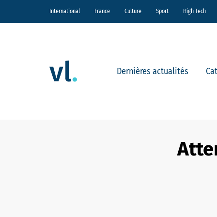
International
France
Culture
Sport
High Tech
Dernières actualités
Ca
Atte