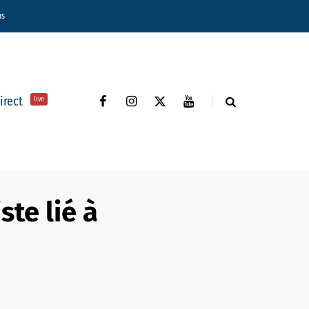
ns
direct
live
ste lié à