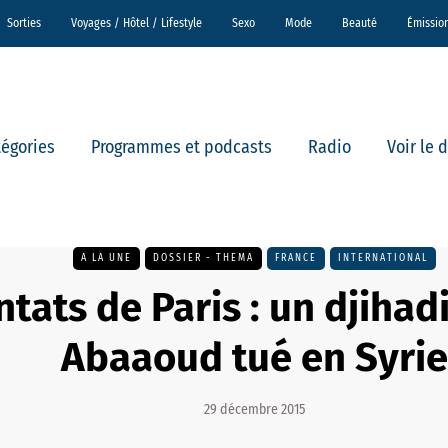
Sorties
Voyages / Hôtel / Lifestyle
Sexo
Mode
Beauté
Émissio
tégories
Programmes et podcasts
Radio
Voir le 
A LA UNE
DOSSIER - THEMA
FRANCE
INTERNATIONAL
ntats de Paris : un djihadi
Abaaoud tué en Syrie
29 décembre 2015