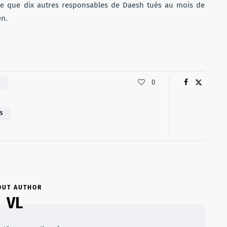
re que dix autres responsables de Daesh tués au mois de
en.
0
S
OUT AUTHOR
VL