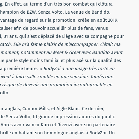
g. En effet, au terme d’un très bon combat qui clôtura
 champion de BZW, Senza Volto. La venue de Bandido,
 davantage de regard sur la promotion, créée en août 2019.
aliser afin de pouvoir accueillir plus de fans, venus
d, 31 ans, qui s’est déplacé de Liège avec sa compagne pour
tch. Elle m’a fait le plaisir de m’accompagner. C’était ma
on moment, notamment au Meet & Greet avec Bandido avant
e par le style moins familial et plus axé sur la qualité des
 la première heure.
« BodyZoi a une image très forte en
vent à faire salle comble en une semaine. Tandis que
ça risque de devenir une promotion incontournable en
olto.
 anglais, Connor Mills, et Aigle Blanc. Ce dernier,
e Senza Volto, fit grande impression auprès du public
Après avoir vaincu Kuro et Rivenzi avec son partenaire
a brillé en battant son homologue anglais à BodyZoi. Un