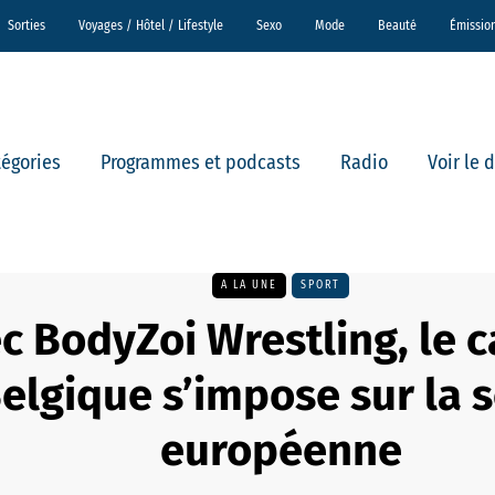
Sorties
Voyages / Hôtel / Lifestyle
Sexo
Mode
Beauté
Émissio
tégories
Programmes et podcasts
Radio
Voir le 
A LA UNE
SPORT
c BodyZoi Wrestling, le c
elgique s’impose sur la 
européenne