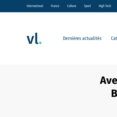
International
France
Culture
Sport
High Tech
Dernières actualités
Ca
Ave
B