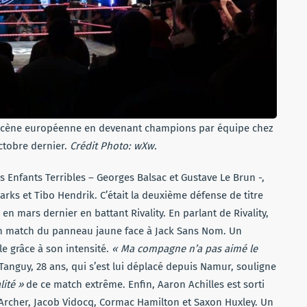
la scène européenne en devenant champions par équipe chez
tobre dernier.
Crédit Photo: wXw.
 Enfants Terribles – Georges Balsac et Gustave Le Brun -,
arks et Tibo Hendrik. C’était la deuxième défense de titre
n mars dernier en battant Rivality. En parlant de Rivality,
n match du panneau jaune face à Jack Sans Nom. Un
le grâce à son intensité.
« Ma compagne n’a pas aimé le
Tanguy, 28 ans, qui s’est lui déplacé depuis Namur, souligne
lité »
de ce match extrême. Enfin, Aaron Achilles est sorti
n Archer, Jacob Vidocq, Cormac Hamilton et Saxon Huxley. Un