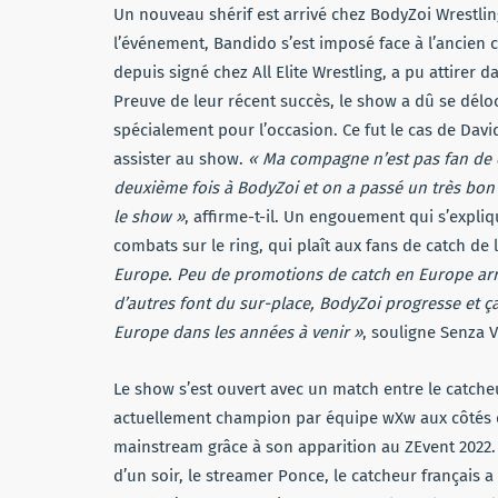
Un nouveau shérif est arrivé chez BodyZoi Wrestlin
l’événement, Bandido s’est imposé face à l’ancien
depuis signé chez All Elite Wrestling, a pu attirer
Preuve de leur récent succès, le show a dû se déloc
spécialement pour l’occasion. Ce fut le cas de Davi
assister au show.
« Ma compagne n’est pas fan de ca
deuxième fois à BodyZoi et on a passé un très b
le show »
, affirme-t-il. Un engouement qui s’expliqu
combats sur le ring, qui plaît aux fans de catch de
Europe. Peu de promotions de catch en Europe arri
d’autres font du sur-place, BodyZoi progresse et 
Europe dans les années à venir »
, souligne Senza V
Le show s’est ouvert avec un match entre le catcheur
actuellement champion par équipe wXw aux côtés d
mainstream grâce à son apparition au ZEvent 2022. 
d’un soir, le streamer Ponce, le catcheur français 