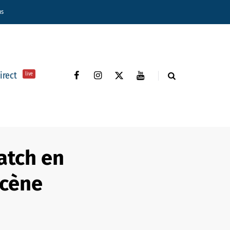
ns
direct
live
atch en
scène