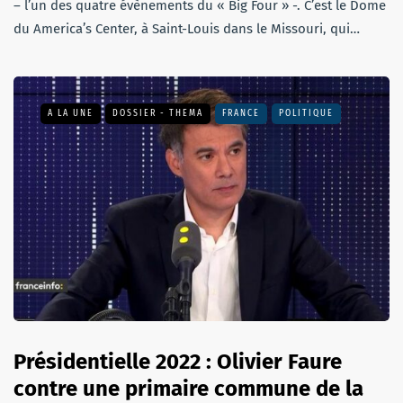
– l’un des quatre évènements du « Big Four » -. C’est le Dome
du America’s Center, à Saint-Louis dans le Missouri, qui…
A LA UNE
DOSSIER - THEMA
FRANCE
POLITIQUE
Présidentielle 2022 : Olivier Faure
contre une primaire commune de la