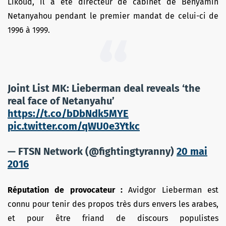
Likoud, il a été directeur de cabinet de Benyamin
Netanyahou pendant le premier mandat de celui-ci de
1996 à 1999.
Joint List MK: Lieberman deal reveals ‘the
real face of Netanyahu’
https://t.co/bDbNdk5MYE
pic.twitter.com/qWU0e3Ytkc
— FTSN Network (@fightingtyranny)
20 mai
2016
Réputation de provocateur :
Avidgor Lieberman est
connu pour tenir des
propos très durs envers les arabes,
et pour être friand de discours populistes