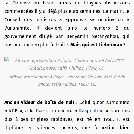
la Défense en Israël après de longues discussions
commencées il y a déjà plusieurs semaines. Ce matin, le
Conseil des ministres a approuvé sa nomination à
l’unanimité. Il devient ainsi le numéro 2 du
gouvernement dirigé par Benyamin Netanyahou, qui
bascule un peu plus à droite.
Mais qui est Lieberman
?
Affiche représentant Avidgor Lieberman, Tel Aviv, 2011. Crédit
photo: Yaffa Phillips, Flickr, CC.
Ancien videur de boîte de nuit :
Celui qu’on surnomme
« KGB », « le Tsar » ou encore «
Raspoutine
», surnoms
dus à ses origines moldaves, est né en 1958. Il est
diplômé en sciences sociales, une formation bien