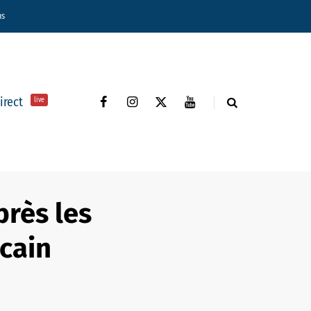
ns
direct
live
près les
cain