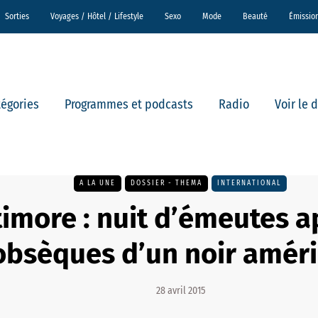
Sorties
Voyages / Hôtel / Lifestyle
Sexo
Mode
Beauté
Émissio
tégories
Programmes et podcasts
Radio
Voir le 
A LA UNE
DOSSIER - THEMA
INTERNATIONAL
timore : nuit d’émeutes a
obsèques d’un noir améri
28 avril 2015