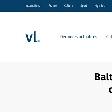
International
France
Culture
Sport
High Tech
Dernières actualités
Ca
Bal