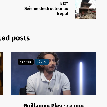
NEXT
Séisme destructeur au
Népal
ted posts
A LA UNE
MÉDIAS
Guillaume Pley : ce que