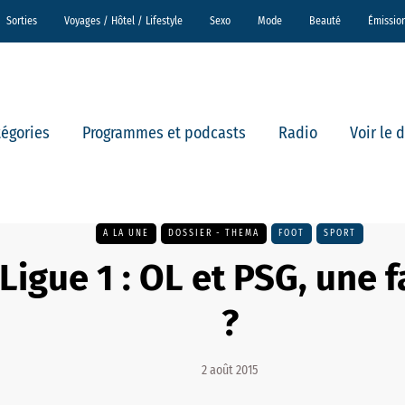
Sorties
Voyages / Hôtel / Lifestyle
Sexo
Mode
Beauté
Émissio
tégories
Programmes et podcasts
Radio
Voir le 
A LA UNE
DOSSIER - THEMA
FOOT
SPORT
Ligue 1 : OL et PSG, une f
?
2 août 2015