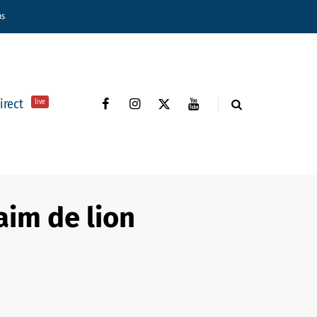
ns
direct
live
aim de lion