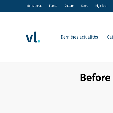
International
France
Culture
Sport
High Tech
Dernières actualités
Ca
Before 