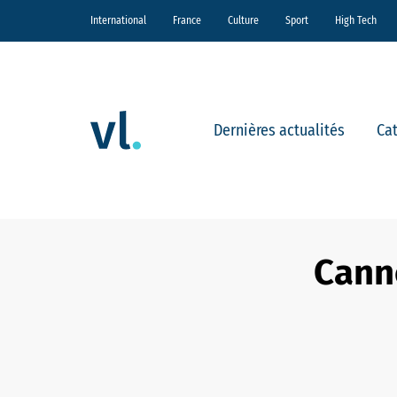
International
France
Culture
Sport
High Tech
Dernières actualités
Ca
Canne