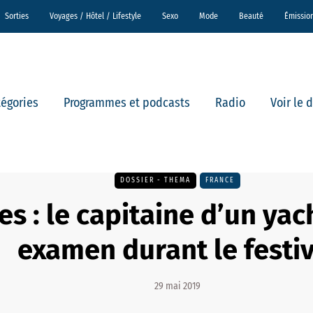
Sorties
Voyages / Hôtel / Lifestyle
Sexo
Mode
Beauté
Émissio
tégories
Programmes et podcasts
Radio
Voir le 
DOSSIER - THEMA
FRANCE
s : le capitaine d’un yac
examen durant le festiv
29 mai 2019