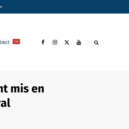
ns
direct
live
ht mis en
al