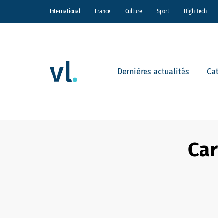
International
France
Culture
Sport
High Tech
Dernières actualités
Ca
Car