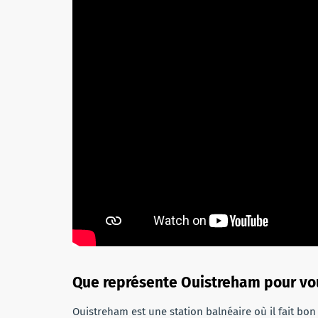
Que représente Ouistreham pour vo
Ouistreham est une station balnéaire où il fait bon