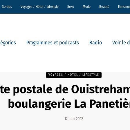
Sorties
Voyages / Hôtel / Lifestyle
Sexo
Mode
Beauté
Émissio
tégories
Programmes et podcasts
Radio
Voir le 
VOYAGES / HÔTEL / LIFESTYLE
te postale de Ouistreham
boulangerie La Panetiè
12 mai 2022