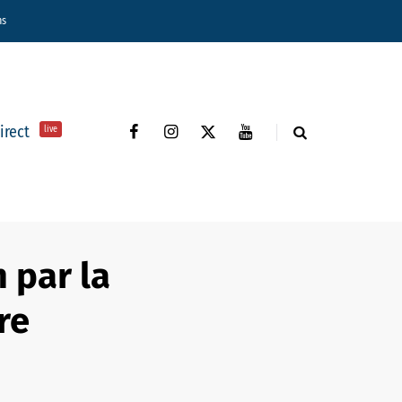
ns
direct
live
 par la
re