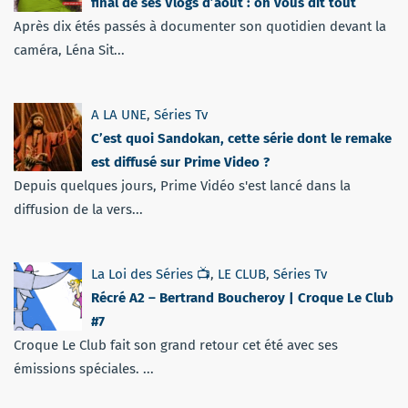
final de ses Vlogs d’août : on vous dit tout
Après dix étés passés à documenter son quotidien devant la
caméra, Léna Sit...
A LA UNE
,
Séries Tv
C’est quoi Sandokan, cette série dont le remake
est diffusé sur Prime Video ?
Depuis quelques jours, Prime Vidéo s'est lancé dans la
diffusion de la vers...
La Loi des Séries 📺
,
LE CLUB
,
Séries Tv
Récré A2 – Bertrand Boucheroy | Croque Le Club
#7
Croque Le Club fait son grand retour cet été avec ses
émissions spéciales. ...