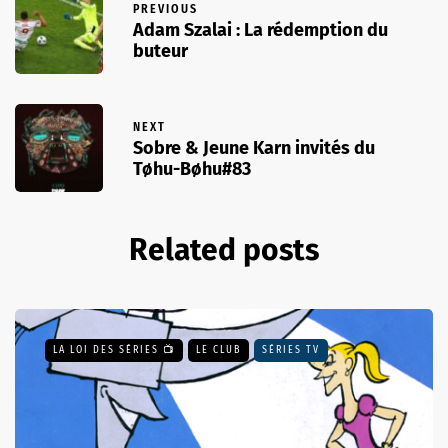
PREVIOUS
Adam Szalai : La rédemption du
buteur
NEXT
Sobre & Jeune Karn invités du
Tøhu-Bøhu#83
Related posts
LA LOI DES SÉRIES 📺
LE CLUB
SÉRIES TV