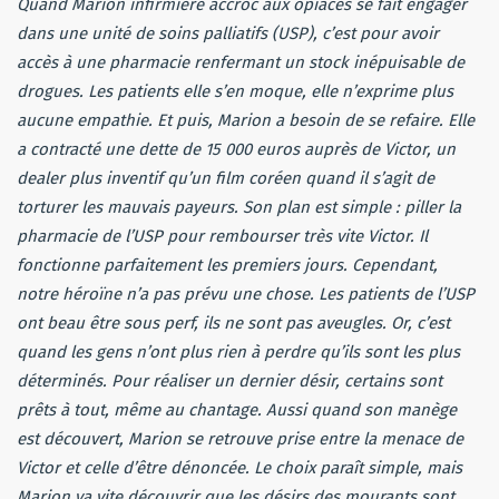
Quand Marion infirmière accroc aux opiacés se fait engager
dans une unité de soins palliatifs (USP), c’est pour avoir
accès à une pharmacie renfermant un stock inépuisable de
drogues. Les patients elle s’en moque, elle n’exprime plus
aucune empathie. Et puis, Marion a besoin de se refaire. Elle
a contracté une dette de 15 000 euros auprès de Victor, un
dealer plus inventif qu’un film coréen quand il s’agit de
torturer les mauvais payeurs. Son plan est simple : piller la
pharmacie de l’USP pour rembourser très vite Victor. Il
fonctionne parfaitement les premiers jours. Cependant,
notre héroïne n’a pas prévu une chose. Les patients de l’USP
ont beau être sous perf, ils ne sont pas aveugles. Or, c’est
quand les gens n’ont plus rien à perdre qu’ils sont les plus
déterminés. Pour réaliser un dernier désir, certains sont
prêts à tout, même au chantage. Aussi quand son manège
est découvert, Marion se retrouve prise entre la menace de
Victor et celle d’être dénoncée. Le choix paraît simple, mais
Marion va vite découvrir que les désirs des mourants sont