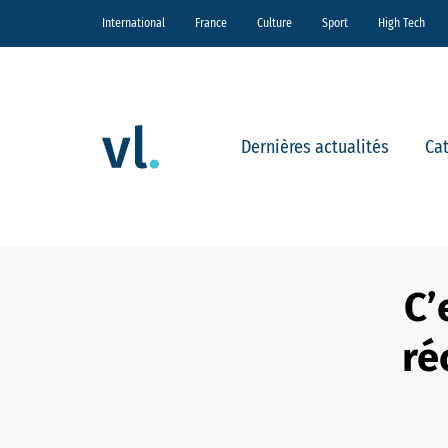
International
France
Culture
Sport
High Tech
Dernières actualités
Ca
C’
ré