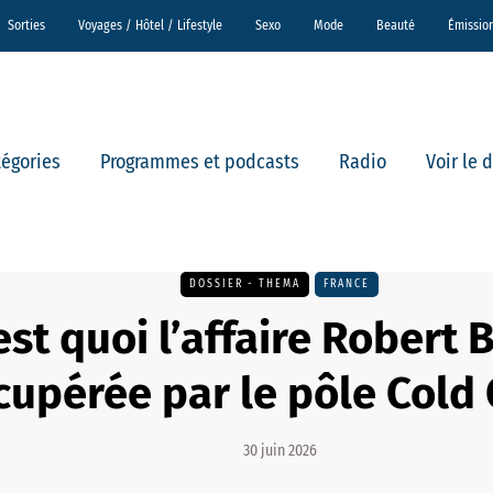
Sorties
Voyages / Hôtel / Lifestyle
Sexo
Mode
Beauté
Émissio
tégories
Programmes et podcasts
Radio
Voir le 
DOSSIER - THEMA
FRANCE
est quoi l’affaire Robert 
cupérée par le pôle Cold 
30 juin 2026