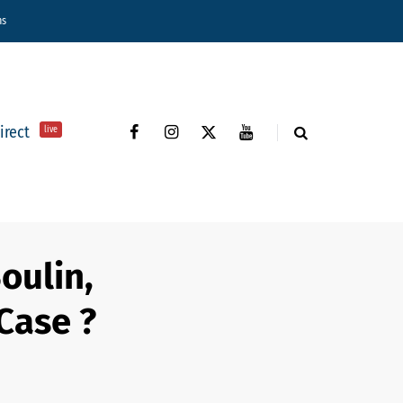
ns
direct
live
Boulin,
Case ?