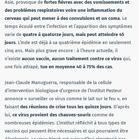
Asie, provoque de
fortes fièvres avec des vomissements et
des problèmes respiratoires voire une inflammation du
cerveau qui peut mener à des convulsions et un coma
. Le
temps écoulé entre l’infection et l’apparition des symptômes
varie de
quatre à quatorze jours, mais peut atteindre 45
jours
. L’Inde est déjà à sa quatrième épidémie en seulement
cinq ans. Mais plus grave encore : à l’heure actuelle, il
n’existe
aucun vaccin, aucun traitement contre ce virus
qui,
une fois attrapé,
tue en moyenne 40 à 75% des cas
.
Jean-Claude Manuguerra, responsable de la cellule
d’intervention biologique d’urgence de l’Institut Pasteur
annonce « surveiller ce virus comme le lait sur le feu », en
faisant
des réunions de crise tous les quinze jours
. D’après
lui,
ce virus provient des chauves-souris
comme de
nombreuses épidémies. L’Institut réfléchit à tous types de
vaccins qui peuvent être nécessaires et qui pourraient être
développés. Le virus Nipah est aujourd’hui répertorié par