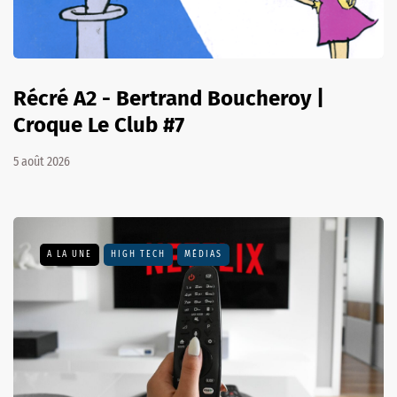
Récré A2 - Bertrand Boucheroy |
Croque Le Club #7
5 août 2026
A LA UNE
HIGH TECH
MÉDIAS