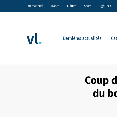
International
France
Culture
Sport
High Tech
Dernières actualités
Ca
Coup d
du bo