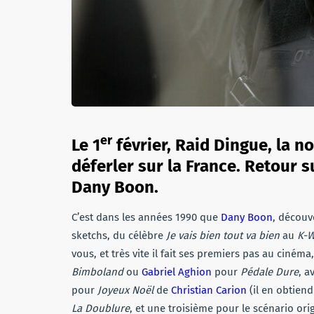
er
Le 1
février, Raid Dingue, la 
déferler sur la France. Retour su
Dany Boon.
C’est dans les années 1990 que
Dany Boon
, découv
sketchs, du célèbre
Je vais bien tout va bien
au
K-W
vous, et très vite il fait ses premiers pas au cinéma
Bimboland
ou
Gabriel Aghion
pour
Pédale Dure
, a
pour
Joyeux Noël
de
Christian Carion
(il en obtien
La Doublure
, et une troisième pour le scénario ori