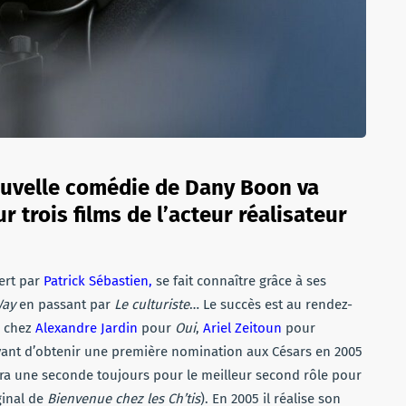
nouvelle comédie de Dany Boon va
r trois films de l’acteur réalisateur
ert par
Patrick Sébastien,
se fait connaître grâce à ses
ay
en passant par
Le
culturiste
… Le succès est au rendez-
, chez
Alexandre Jardin
pour
Oui
,
Ariel Zeitoun
pour
vant d’obtenir une première nomination aux Césars en 2005
dra une seconde toujours pour le meilleur second rôle pour
ginal de
Bienvenue chez les Ch’tis
). En 2005 il réalise son