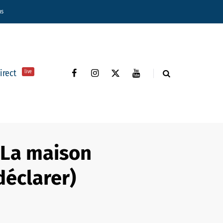
ns
direct
live
(La maison
déclarer)