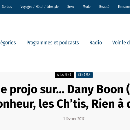
Sorties
Voyages / Hôtel / Lifestyle
Sexo
Mode
Beauté
Émissio
tégories
Programmes et podcasts
Radio
Voir le 
A LA UNE
CINÉMA
e projo sur… Dany Boon 
nheur, les Ch’tis, Rien à 
1 février 2017