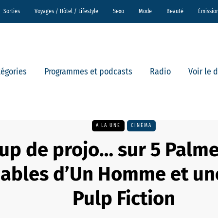
Sorties
Voyages / Hôtel / Lifestyle
Sexo
Mode
Beauté
Émissio
tégories
Programmes et podcasts
Radio
Voir le 
A LA UNE
CINÉMA
up de projo… sur 5 Palme
iables d’Un Homme et u
Pulp Fiction