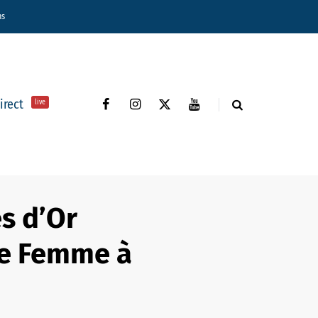
ns
direct
live
s d’Or
ne Femme à