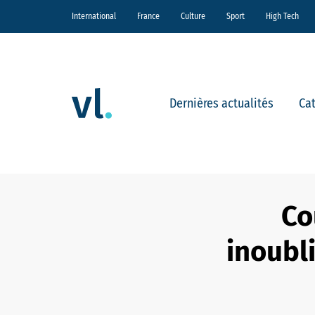
International
France
Culture
Sport
High Tech
Dernières actualités
Ca
Co
inoubl