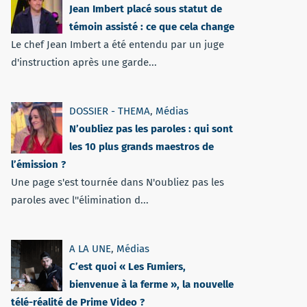
Jean Imbert placé sous statut de
témoin assisté : ce que cela change
Le chef Jean Imbert a été entendu par un juge
d'instruction après une garde...
DOSSIER - THEMA
,
Médias
N’oubliez pas les paroles : qui sont
les 10 plus grands maestros de
l’émission ?
Une page s'est tournée dans N'oubliez pas les
paroles avec l''élimination d...
A LA UNE
,
Médias
C’est quoi « Les Fumiers,
bienvenue à la ferme », la nouvelle
télé-réalité de Prime Video ?